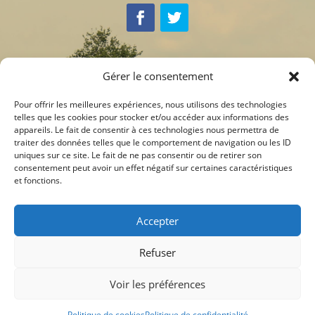
Gérer le consentement
Soutenez-nous, devenez
membre!
Pour offrir les meilleures expériences, nous utilisons des technologies
telles que les cookies pour stocker et/ou accéder aux informations des
L’adhésion ne coûte que 5€
appareils. Le fait de consentir à ces technologies nous permettra de
Attestation fiscale pour vos dons
traiter des données telles que le comportement de navigation ou les ID
à partir de 40€
uniques sur ce site. Le fait de ne pas consentir ou de retirer son
consentement peut avoir un effet négatif sur certaines caractéristiques
et fonctions.
N° de compte: BE04 3630 9140 2231
BIC: BBRUBEBB
Accepter
N° d’entreprise: 0837.780.783
N° TVA: BE 0837.780.783
Refuser
Voir les préférences
Politique de cookies
Politique de confidentialité